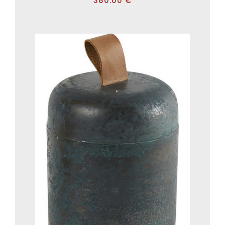
380.00
€
ADD TO CART
/
DÉTAILS