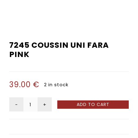
Service de pose
7245 COUSSIN UNI FARA
PINK
39.00
€
2 in stock
ADD TO CART
7245
Coussin
Uni
FARA