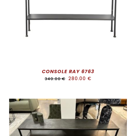
ADD TO CART
/
DÉTAILS
CONSOLE RAY 6763
280.00
€
340.00
€