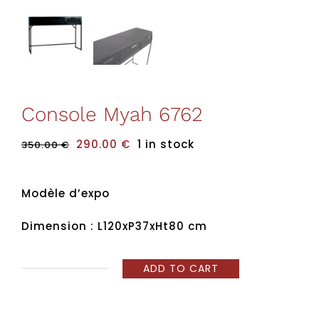
Service de pose
Console Myah 6762
290.00
€
1 in stock
350.00
€
Modèle d’expo
Dimension : L120xP37xHt80 cm
ADD TO CART
Console
Myah
6762