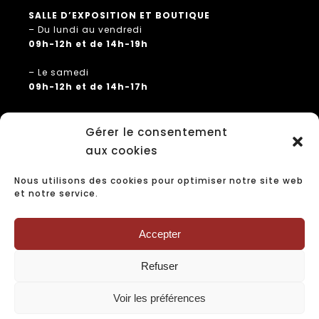
SALLE D’EXPOSITION ET BOUTIQUE
– Du lundi au vendredi
09h-12h et de 14h-19h
– Le samedi
09h-12h et de 14h-17h
Gérer le consentement
/ PLUS D’INFOS
aux cookies
+ Contact
Nous utilisons des cookies pour optimiser notre site web
+ Partenaires
et notre service.
+ Mentions légales
+ Politique de confidentialité
Accepter
+ Conditions générales de vente
Refuser
Voir les préférences
© Copyright 2022 | Maurin Saint-Avit – Création &
Hébergement : Adiane SAS – Dax
www.adiane.com