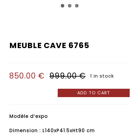
Service de pose
MEUBLE CAVE 6765
850.00
€
999.00
€
1 in stock
ADD TO CART
Meuble
Cave
6765
Modèle d’expo
quantity
Dimension : L140xP41.5xHt90 cm