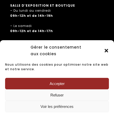
SALLE D’EXPOSITION ET BOUTIQUE
– Du lundi au vendredi
09h-12h et de 14h-19h
– Le samedi
09h-12h et de 14h-17h
Gérer le consentement
/ PLUS D’INFOS
aux cookies
+ Contact
Nous utilisons des cookies pour optimiser notre site web
+ Partenaires
et notre service.
+ Mentions légales
+ Politique de confidentialité
Accepter
+ Conditions générales de vente
Refuser
Voir les préférences
© Copyright 2022 | Maurin Saint-Avit – Création &
Hébergement : Adiane SAS – Dax
www.adiane.com