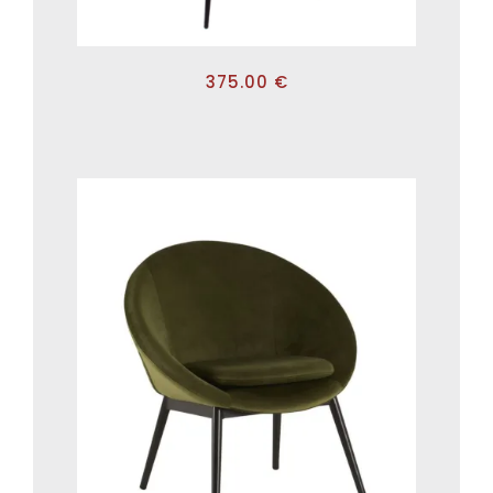
375.00
€
ADD TO CART
/
DÉTAILS